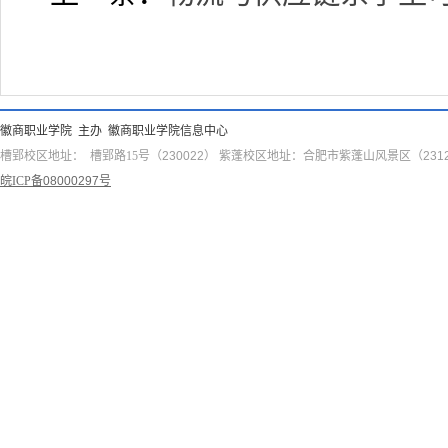
徽商职业学院 主办 徽商职业学院信息中心
槽郢校区地址： 槽郢路15号
（230022）
紫蓬校区地址：合肥市紫蓬山风景区
（231
皖ICP备
08000297
号